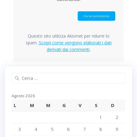
Questo sito utilizza Akismet per ridurre lo
spam.
Scopri come vengono elaborati i dati
derivati dai commenti
.
Agosto 2026
L
M
M
G
V
S
D
1
2
3
4
5
6
7
8
9