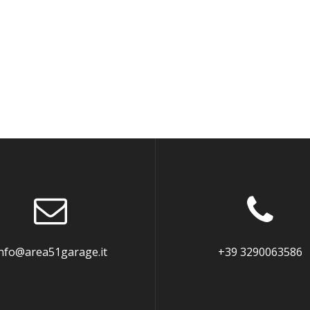
nfo@area51garage.it
+39 3290063586