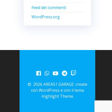
Feed dei commenti
WordPress.org
© 2026 AREA51 GARAGE. create
con WordPress e con il tema
Highlight Theme