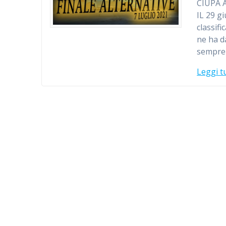
CIUPA 
IL 29 g
classifi
ne ha d
sempre 
Leggi t