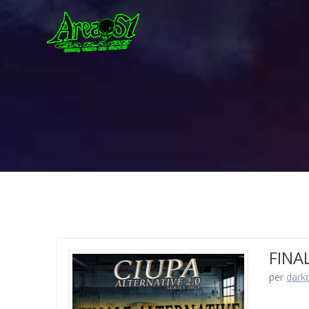
FINA
per
dark