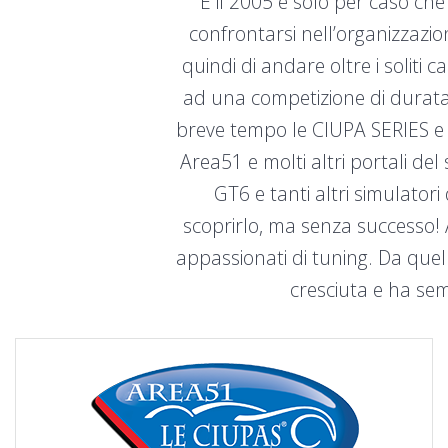
È il 2005 e solo per caso c
confrontarsi nell’organizzazi
quindi di andare oltre i solit
ad una competizione di durata s
breve tempo le CIUPA SERIES e
Area51 e molti altri portali de
GT6 e tanti altri simulator
scoprirlo, ma senza successo!
appassionati di tuning. Da quel
cresciuta e ha sem