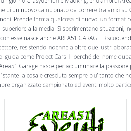
he un giorno Crasydemon e Madking, entrambi di Area
one di un nuovo campionato da correre tra amici su
i canoni. Prende forma qualcosa di nuovo, un format
uperiore alla media. Si sperimentano situazioni, incr
 con esse nasce anche AREA51 GARAGE. Riscuotendo e
l settore, resistendo indenne a oltre due lustri abbr
i di guida come Project Cars. Il perché del nome ciup
 Area51 Garage nasce per accumunare la passione pe
l’istante la cosa e cresciuta sempre piu’ tanto che 
pre organizzato campionato ed eventi molto particol