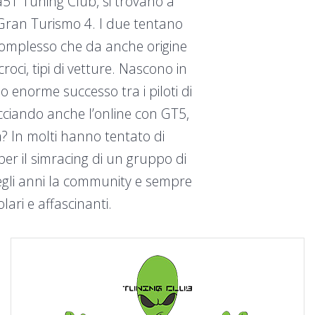
51 Tuning Club, si trovano a
 Gran Turismo 4. I due tentano
 complesso che da anche origine
oci, tipi di vetture. Nascono in
norme successo tra i piloti di
acciando anche l’online con GT5,
a? In molti hanno tentato di
r il simracing di un gruppo di
negli anni la community e sempre
ari e affascinanti.