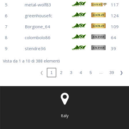
5
metal-wolf83
117
6
greenhousefc
124
7
Borgione_64
109
8
colombolo86
64
9
stendre36
39
Vista da 1 a 10 di 388 elementi
…
❮
1
2
3
4
5
39
❯
Italy