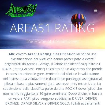
AREA51 RATING
The Home of The SimDriver
ARC
ovvero
Area51 Rating Classification
identifica una
classificazione dei piloti che hanno partecipato a eventi
organizzati da Area51 Garage. Il valore che identifica questo e il
R.A.P.
(Rating Area51 Point) calcolato da un algoritmo che prende
in considerazione le gare terminate dal pilota e la valutazione
dello stesso. La valutazione è data da un punteggio assegnato al
pilota in base a piazzamenti gara, assenze, ritiri, reclami. etc. La
suddivisione della classifica parte da una ROOKIE dove i piloti che
non hanno raggiunto le 10 gare terminate. Dopo di che, in base a
un valore RAP i piloti vengono suddivisi in DRIVER, DRIVER
BRONZE, DRIVER SILVER e DRIVER GOLD. I piloti appartenenti