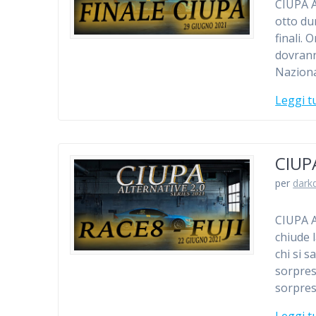
CIUPA 
otto dur
finali. 
dovrann
Naziona
Leggi t
CIUP
per
dark
CIUPA A
chiude 
chi si s
sorpres
sorpres
Leggi t