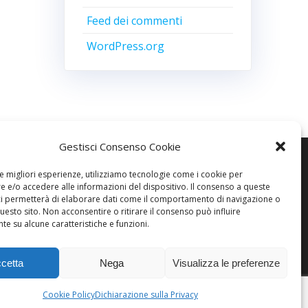
Feed dei commenti
WordPress.org
Gestisci Consenso Cookie
le migliori esperienze, utilizziamo tecnologie come i cookie per
 e/o accedere alle informazioni del dispositivo. Il consenso a queste
ci permetterà di elaborare dati come il comportamento di navigazione o
questo sito. Non acconsentire o ritirare il consenso può influire
e su alcune caratteristiche e funzioni.
© 2026 AREA51 GARAGE. create
con WordPress e con il tema
cetta
Nega
Visualizza le preferenze
Highlight Theme
Cookie Policy
Dichiarazione sulla Privacy