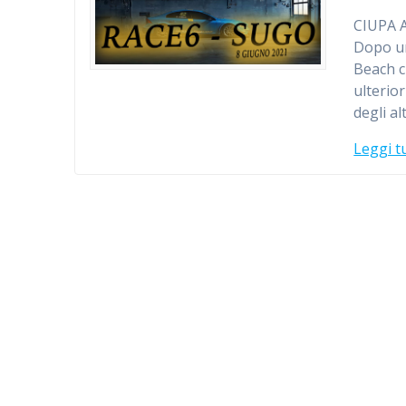
CIUPA 
Dopo un
Beach ci
ulterio
degli al
Leggi t