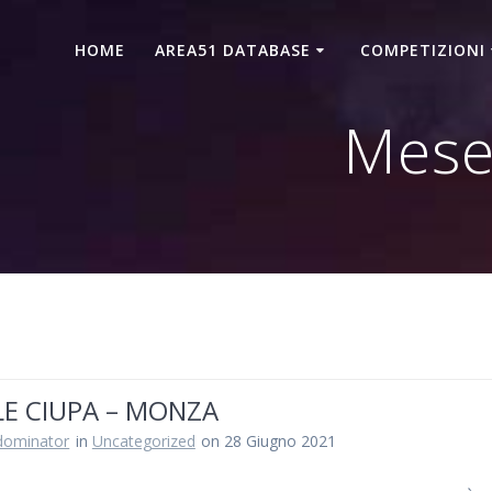
HOME
AREA51 DATABASE
COMPETIZIONI
Mese
LE CIUPA – MONZA
dominator
in
Uncategorized
on 28 Giugno 2021