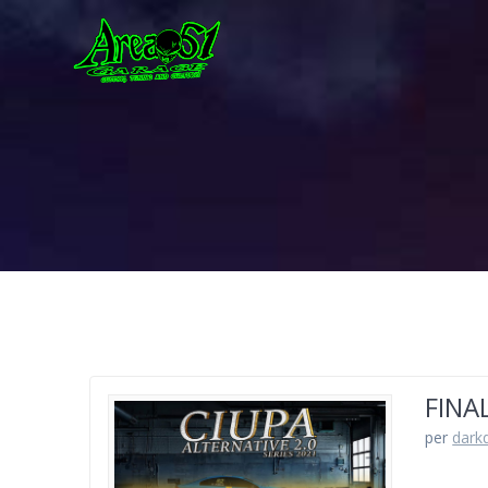
FINA
per
dark