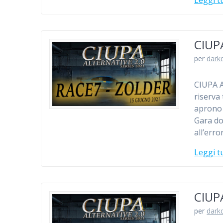
CIUP
per
dark
CIUPA A
riserva 
aprono a
Gara do
all’erro
Leggi t
CIUP
per
dark