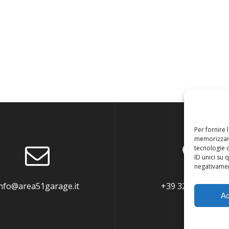
Per fornire 
memorizzare
tecnologie 
ID unici su 
negativament
nfo@area51garage.it
+39 3290063586
Ac