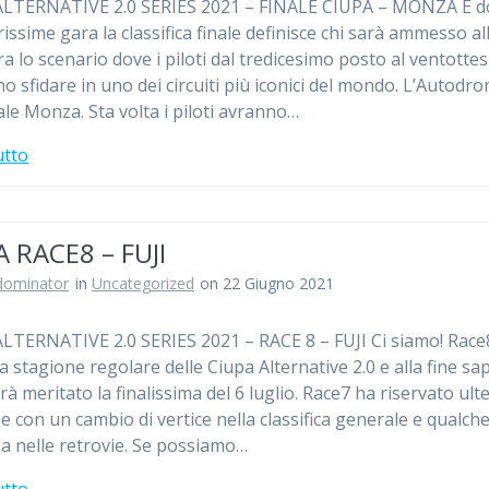
ALTERNATIVE 2.0 SERIES 2021 – FINALE CIUPA – MONZA È 
issime gara la classifica finale definisce chi sarà ammesso al
Ora lo scenario dove i piloti dal tredicesimo posto al ventotte
o sfidare in uno dei circuiti più iconici del mondo. L’Autodr
le Monza. Sta volta i piloti avranno…
utto
A RACE8 – FUJI
dominator
in
Uncategorized
on 22 Giugno 2021
LTERNATIVE 2.0 SERIES 2021 – RACE 8 – FUJI Ci siamo! Race
la stagione regolare delle Ciupa Alternative 2.0 e alla fine s
arà meritato la finalissima del 6 luglio. Race7 ha riservato ulte
e con un cambio di vertice nella classifica generale e qualche
a nelle retrovie. Se possiamo…
utto