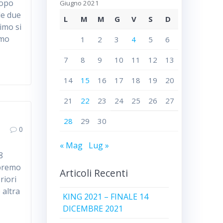
dopo
Giugno 2021
le due
L
M
M
G
V
S
D
simo si
omo
1
2
3
4
5
6
7
8
9
10
11
12
13
14
15
16
17
18
19
20
21
22
23
24
25
26
27
28
29
30
0
« Mag
Lug »
8
apremo
Articoli Recenti
riori
 altra
KING 2021 – FINALE 14
DICEMBRE 2021