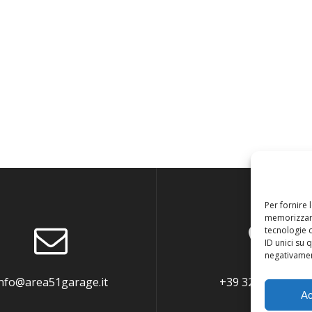
Per fornire 
memorizzare
tecnologie 
ID unici su 
negativament
nfo@area51garage.it
+39 3290063586
Ac