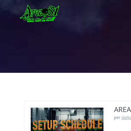
AREA
per
dark