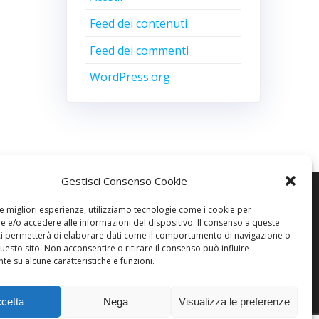
Feed dei contenuti
Feed dei commenti
WordPress.org
Gestisci Consenso Cookie
le migliori esperienze, utilizziamo tecnologie come i cookie per
 e/o accedere alle informazioni del dispositivo. Il consenso a queste
ci permetterà di elaborare dati come il comportamento di navigazione o
questo sito. Non acconsentire o ritirare il consenso può influire
e su alcune caratteristiche e funzioni.
© 2026 AREA51 GARAGE. create
con WordPress e con il tema
cetta
Nega
Visualizza le preferenze
Highlight Theme