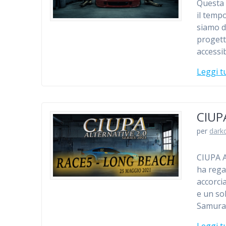
Questa 
il temp
siamo d
progett
accessib
Leggi t
CIUP
per
dark
CIUPA 
ha regal
accorcia
e un so
Samural
Leggi t