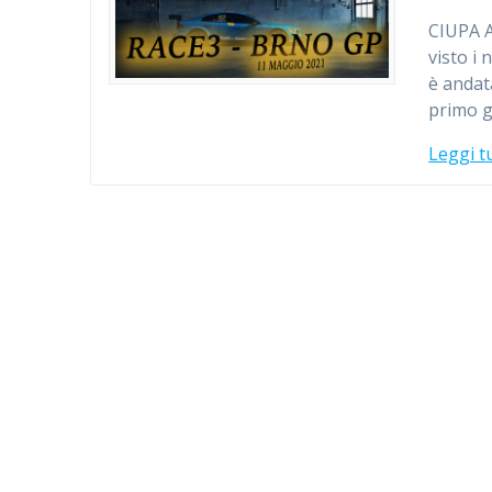
CIUPA 
visto i 
è andat
primo gi
Leggi t