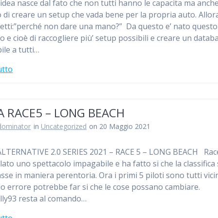
idea nasce dal fato che non tutti hanno le capacita ma anch
o di creare un setup che vada bene per la propria auto. Allora
etti:”perché non dare una mano?” Da questo e’ nato questo
o e cioè di raccogliere più’ setup possibili e creare un datab
ile a tutti…
utto
A RACE5 – LONG BEACH
dominator
in
Uncategorized
on 20 Maggio 2021
ALTERNATIVE 2.0 SERIES 2021 – RACE 5 – LONG BEACH Race
ato uno spettacolo impagabile e ha fatto si che la classifica 
sse in maniera perentoria. Ora i primi 5 piloti sono tutti vici
lo errore potrebbe far si che le cose possano cambiare.
ly93 resta al comando…
utto