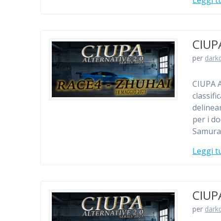
CIUP
per
dark
CIUPA A
classif
delinean
per i d
Samural
Leggi t
CIUP
per
dark