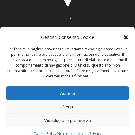
Italy
Gestisci Consenso Cookie
Per fornire le migliori esperienze, utilizziamo tecnologie come i cookie
per memorizzare e/o accedere alle informazioni del dispositivo. Il
info@area51garage.it
consenso a queste tecnologie ci permetterà di elaborare dati come il
comportamento di navigazione o ID unici su questo sito. Non
acconsentire o ritirare il consenso può influire negativamente su alcune
caratteristiche e funzioni.
Accetta
+39 3290063586
Nega
Visualizza le preferenze
© 2026 AREA51 GARAGE. create con WordPress e con il tema
Cookie Policy
Dichiarazione sulla Privacy