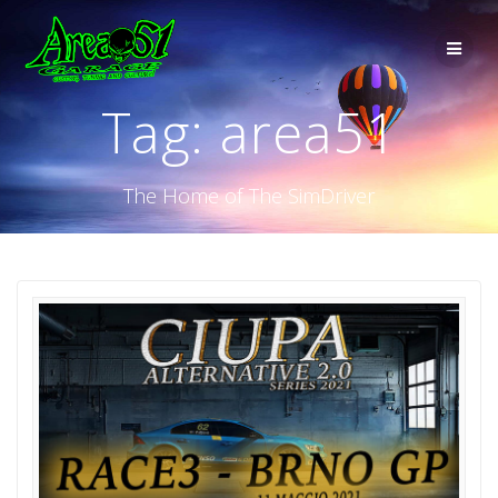
Tag:
area51
The Home of The SimDriver