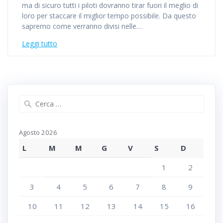
ma di sicuro tutti i piloti dovranno tirar fuori il meglio di
loro per staccare il miglior tempo possibile. Da questo
sapremo come verranno divisi nelle…
Leggi tutto
Agosto 2026
L
M
M
G
V
S
D
1
2
3
4
5
6
7
8
9
10
11
12
13
14
15
16