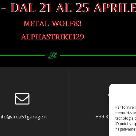
- DAL 21 AL 25 APRILE
METAL-WOLF83
ALPHASTRIKE129
Per fornire 
memorizzare
nfo@area51garage.it
+39 3290063586
tecnologie 
ID unici su 
negativament