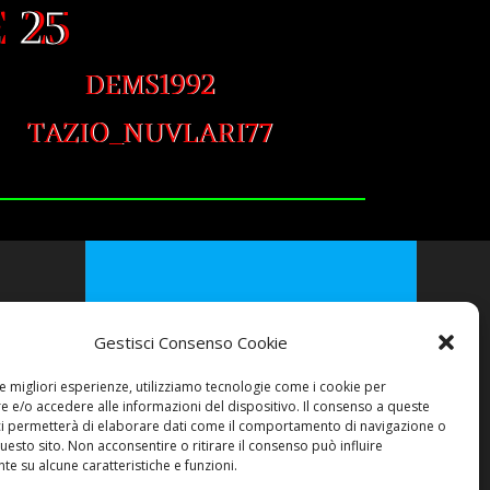
 25
DEMS1992
TAZIO_NUVLARI77
Gestisci Consenso Cookie
le migliori esperienze, utilizziamo tecnologie come i cookie per
© 2026 AREA51 GARAGE. create
 e/o accedere alle informazioni del dispositivo. Il consenso a queste
con WordPress e con il tema
ci permetterà di elaborare dati come il comportamento di navigazione o
Highlight Theme
questo sito. Non acconsentire o ritirare il consenso può influire
e su alcune caratteristiche e funzioni.