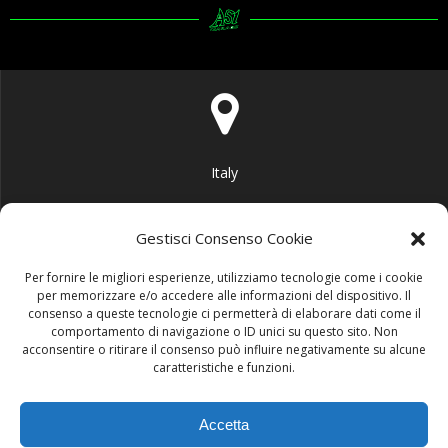
Italy
Gestisci Consenso Cookie
Per fornire le migliori esperienze, utilizziamo tecnologie come i cookie
per memorizzare e/o accedere alle informazioni del dispositivo. Il
info@area51garage.it
consenso a queste tecnologie ci permetterà di elaborare dati come il
comportamento di navigazione o ID unici su questo sito. Non
acconsentire o ritirare il consenso può influire negativamente su alcune
caratteristiche e funzioni.
Accetta
+39 3290063586