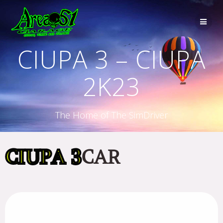
CIUPA 3 – CIUPA
2K23
The Home of The SimDriver
CIUPA 3
CAR