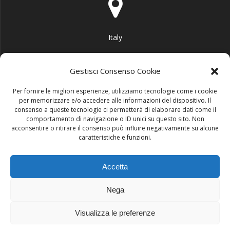
Italy
Gestisci Consenso Cookie
Per fornire le migliori esperienze, utilizziamo tecnologie come i cookie
per memorizzare e/o accedere alle informazioni del dispositivo. Il
info@area51garage.it
consenso a queste tecnologie ci permetterà di elaborare dati come il
comportamento di navigazione o ID unici su questo sito. Non
acconsentire o ritirare il consenso può influire negativamente su alcune
caratteristiche e funzioni.
Accetta
+39 3290063586
Nega
Visualizza le preferenze
© 2026 AREA51 GARAGE. create con WordPress e con il tema